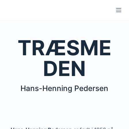
S
k
i
p
t
TRÆSME
o
c
DEN
o
n
t
e
Hans-Henning Pedersen
n
t